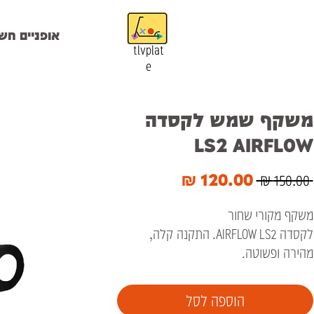
אופניים חש
tlvplat
e
משקף שמש לקסדה
LS2 AIRFLOW
מחיר
מחיר
 ‏150.00 ‏₪ 
רגיל
מבצע
משקף מקורי שחור
לקסדה AIRFLOW LS2. התקנה קלה,
מהירה ופשוטה.
הוספה לסל