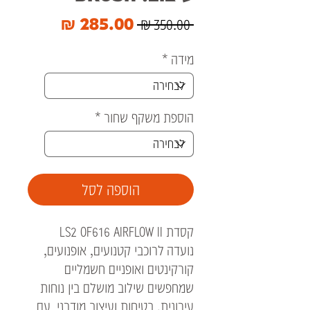
מחיר
מחיר
 ‏350.00 ‏₪ 
רגיל
מבצע
מידה
*
הוספת משקף שחור
*
הוספה לסל
קסדת LS2 OF616 AIRFLOW II
נועדה לרוכבי קטנועים, אופנועים,
קורקינטים ואופניים חשמליים
שמחפשים שילוב מושלם בין נוחות
עירונית, בטיחות ועיצוב מודרני. עם