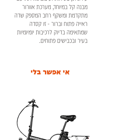
מבנה קל במיוחד, מערכת אוורור
מתקדמת ומשקף רחב המספק שדה
ראייה פתוח וברור - זו קסדה
שמתאימה בדיוק לרכיבות יומיומיות
בעיר ובכבישים פתוחים.
הקסדה מיוצרת בטכנולוגיית HPTT
לחוזק ועמידות גבוהים תוך שמירה
על משקל נמוך, וכוללת ריפוד פנימי
אי אפשר בלי
איכותי, נשלף ורחיץ, לנוחות
מקסימלית גם ברכיבות ארוכות.
פתחי האוורור העליונים מאפשרים
זרימת אוויר יעילה בימים חמים,
והסגירה המיקרומטרית מבטיחה
התאמה מהירה ובטוחה בכל רכיבה.
✔ תקן בטיחות אירופאי ECE 22.06