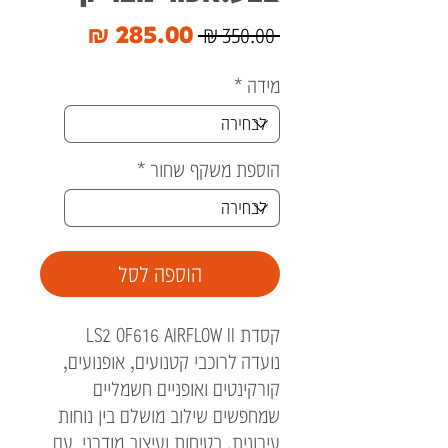
מחיר
מחיר
 ‏350.00 ‏₪ 
רגיל
מבצע
מידה
*
הוספת משקף שחור
*
הוספה לסל
קסדת LS2 OF616 AIRFLOW II
נועדה לרוכבי קטנועים, אופנועים,
קורקינטים ואופניים חשמליים
שמחפשים שילוב מושלם בין נוחות
עירונית, בטיחות ועיצוב מודרני. עם