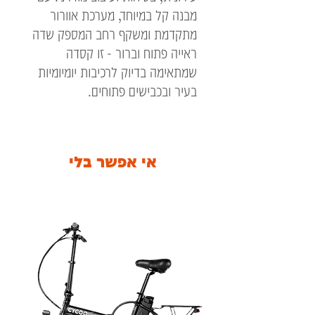
מבנה קל במיוחד, מערכת אוורור
מתקדמת ומשקף רחב המספק שדה
ראייה פתוח וברור - זו קסדה
שמתאימה בדיוק לרכיבות יומיומיות
בעיר ובכבישים פתוחים.
הקסדה מיוצרת בטכנולוגיית HPTT
לחוזק ועמידות גבוהים תוך שמירה
על משקל נמוך, וכוללת ריפוד פנימי
אי אפשר בלי
איכותי, נשלף ורחיץ, לנוחות
מקסימלית גם ברכיבות ארוכות.
פתחי האוורור העליונים מאפשרים
זרימת אוויר יעילה בימים חמים,
והסגירה המיקרומטרית מבטיחה
התאמה מהירה ובטוחה בכל רכיבה.
✔ תקן בטיחות אירופאי ECE 22.06