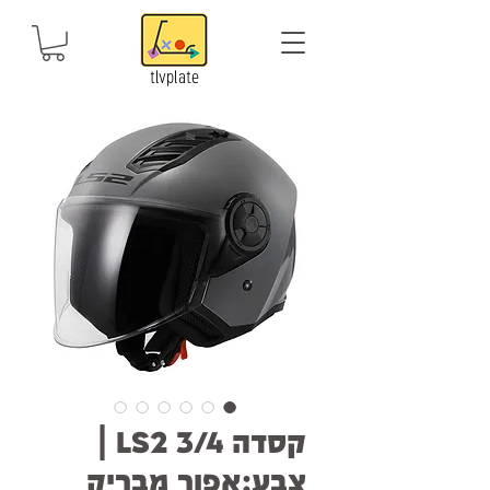
tlvplate
קסדה LS2 3/4 |
צבע:אפור מבריק